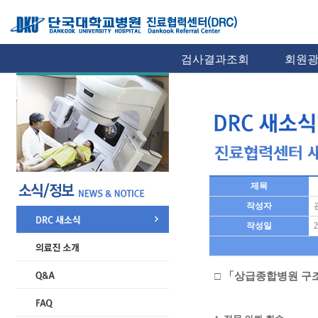
검사결과조회
회원
제목
작성자
작성일
2
□ 「상급종합병원 구