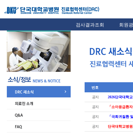
검사결과조회
회원
번호
공지
2026단국대학
공지
「소아응급환자
공지
「극희귀질환 및
공지
단국대학교병원 